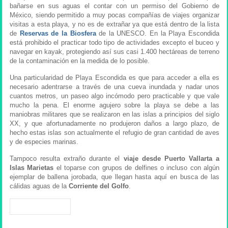
bañarse en sus aguas el contar con un permiso del Gobierno de
México, siendo permitido a muy pocas compañías de viajes organizar
visitas a esta playa, y no es de extrañar ya que está dentro de la lista
de
Reservas de la Biosfera
de la UNESCO. En la Playa Escondida
está prohibido el practicar todo tipo de actividades excepto el buceo y
navegar en kayak, protegiendo así sus casi 1.400 hectáreas de terreno
de la contaminación en la medida de lo posible.
Una particularidad de Playa Escondida es que para acceder a ella es
necesario adentrarse a través de una cueva inundada y nadar unos
cuantos metros, un paseo algo incómodo pero practicable y que vale
mucho la pena. El enorme agujero sobre la playa se debe a las
maniobras militares que se realizaron en las islas a principios del siglo
XX, y que afortunadamente no produjeron daños a largo plazo, de
hecho estas islas son actualmente el refugio de gran cantidad de aves
y de especies marinas.
Tampoco resulta extraño durante el
viaje desde Puerto Vallarta a
Islas Marietas
el toparse con grupos de delfines o incluso con algún
ejemplar de ballena jorobada, que llegan hasta aquí en busca de las
cálidas aguas de la
Corriente del Golfo
.