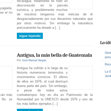
Nicaragua. Realmente es todo un
desconocido en la parcela
yagüela,
turística, y posiblemente muchos
or el río
de nosotros tengamos más noticias de él
desgraciadamente por sus desastres naturales que
por otros motivos. Sin embargo la naturaleza
precisamente ha dotado a […]
sigue leyendo
Lo úl
Geor
Antigua, la más bella de Guatemala
pres
Por
José Manuel Vargas
Rece
Antigua ha sufrido a lo largo de su
La G
historia numerosos terremotos y
Jenk
movimientos sísmicos. El último
de ellos en 1976, el cual destruyó
buena parte del país. Sin embargo,
a pesar de todos estos
lcán más
contratiempos hoy en día es Patrimonio de la
. No os
Humanidad por la UNESCO desde 1979 y uno de
los más bellos ejemplos […]